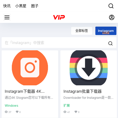
快讯
小黑屋
圈子
全部标签
Instagram
Instagram下载器 4K
Instagram批量下载器
Stogram 3.3.3.3510 便携版
通过4K Stogram您可以下载所有的I
Downloader for Instagram是一款
nstagram媒体文件，除图片和视频
支持批量下载Instagram照片、视
Windows
扩展
帖子外还包括Instagram快拍精选和
频、直播等所有内容的浏览器扩
已保存的帖子，并且对您的整个Inst
展。
37
0
41
0
agram账户进行备份。