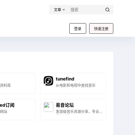
文章
登录
快速注册
tunefind
资料库
从电影和电视中查找音乐
ed订阅
易音论坛
网站
发烧级音乐资源分享，专业
设备讨论