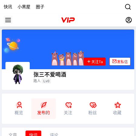
快讯
小黑屋
圈子
关注Ta
发私信
张三不爱喝酒
路人
Lv0
概览
发布的
关注
粉丝
收藏
文章
快讯
评论