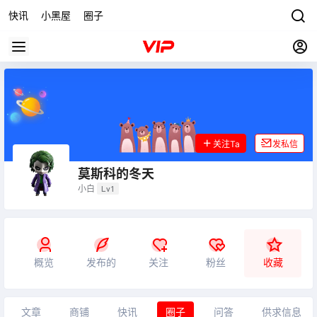
快讯
小黑屋
圈子
关注Ta
发私信
莫斯科的冬天
小白
Lv1
概览
发布的
关注
粉丝
收藏
文章
商铺
快讯
圈子
问答
供求信息