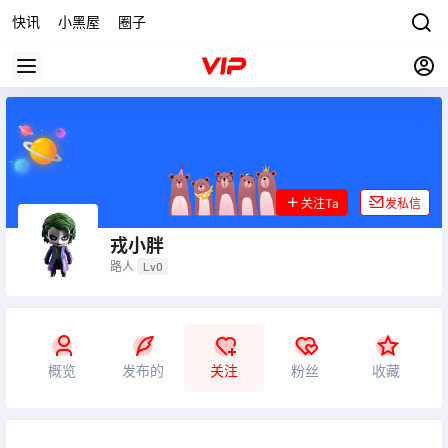
快讯
小黑屋
圈子
关注Ta
发私信
戎小胖
路人
Lv0
概览
发布的
关注
粉丝
收藏