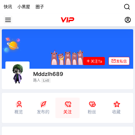
快讯
小黑屋
圈子
关注Ta
发私信
Mddzlh689
路人
Lv0
概览
发布的
关注
粉丝
收藏