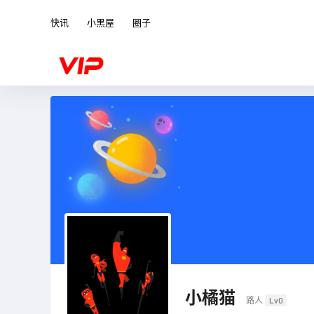
快讯
小黑屋
圈子
小橘猫
路人
Lv0