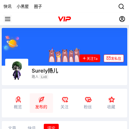
快讯
小黑屋
圈子
关注Ta
发私信
Surely扬儿
路人
Lv0
概览
发布的
关注
粉丝
收藏
文章
快讯
评论