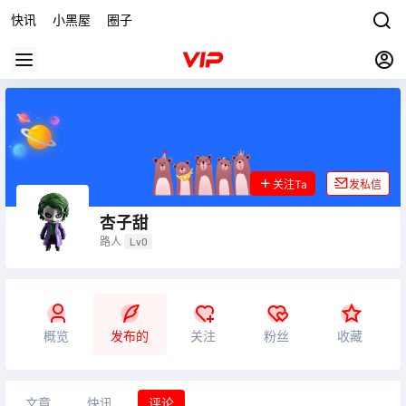
快讯
小黑屋
圈子
关注Ta
发私信
杏子甜
路人
Lv0
概览
发布的
关注
粉丝
收藏
文章
快讯
评论