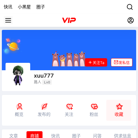
快讯
小黑屋
圈子
关注Ta
发私信
xuu777
路人
Lv0
概览
发布的
关注
粉丝
收藏
文章
商铺
快讯
圈子
问答
供求信息