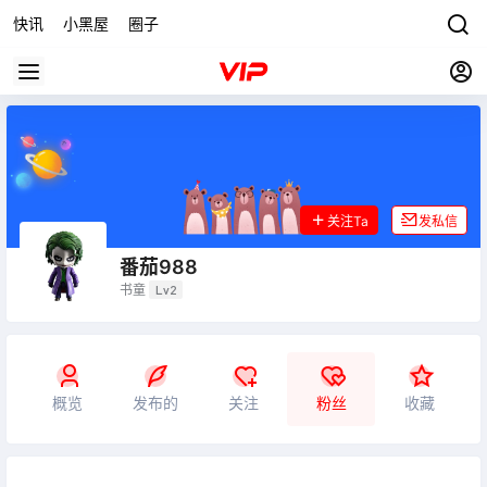
快讯
小黑屋
圈子
关注Ta
发私信
番茄988
书童
Lv2
概览
发布的
关注
粉丝
收藏