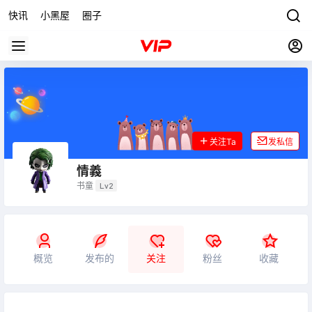
快讯
小黑屋
圈子
关注Ta
发私信
情義
书童
Lv2
概览
发布的
关注
粉丝
收藏