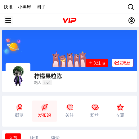
快讯
小黑屋
圈子
关注Ta
发私信
柠檬果粒陈
路人
Lv0
概览
发布的
关注
粉丝
收藏
文章
快讯
评论