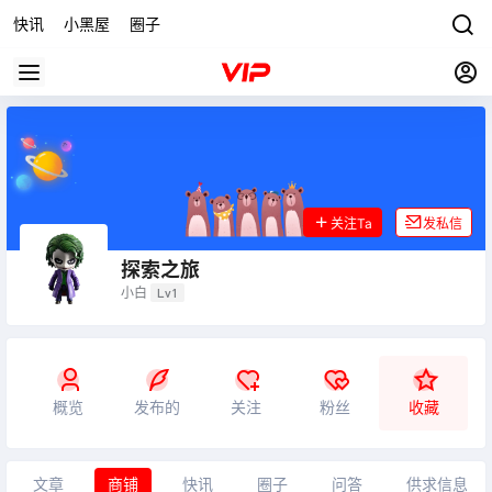
快讯
小黑屋
圈子
关注Ta
发私信
探索之旅
小白
Lv1
概览
发布的
关注
粉丝
收藏
文章
商铺
快讯
圈子
问答
供求信息