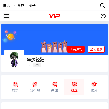
快讯
小黑屋
圈子
关注Ta
发私信
年少轻狂
小白
Lv1
概览
发布的
关注
粉丝
收藏