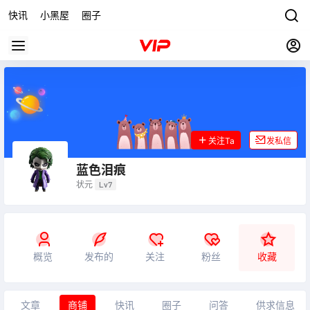
快讯
小黑屋
圈子
关注Ta
发私信
蓝色泪痕
状元
Lv7
概览
发布的
关注
粉丝
收藏
文章
商铺
快讯
圈子
问答
供求信息