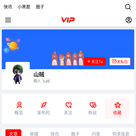
快讯
小黑屋
圈子
关注Ta
发私信
山贼
路人
Lv0
概览
发布的
关注
粉丝
收藏
文章
商铺
快讯
圈子
问答
供求信息