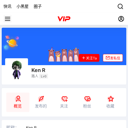
快讯
小黑屋
圈子
关注Ta
发私信
Ken R
路人
Lv0
概览
发布的
关注
粉丝
收藏
昵称：
Ken R