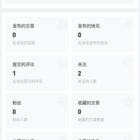
发布的文章
发布的快讯
0
0
在本站的投稿
在本站发布的快讯
提交的评论
关注
1
2
在本站提交的评论
关注的人数
粉丝
收藏的文章
0
0
粉丝人数
收藏的文章数量