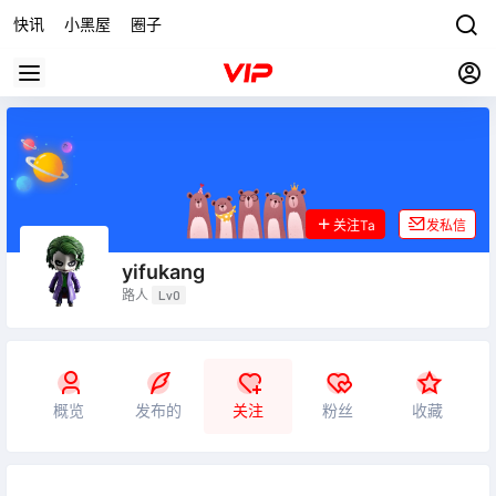
快讯
小黑屋
圈子
关注Ta
发私信
yifukang
路人
Lv0
概览
发布的
关注
粉丝
收藏