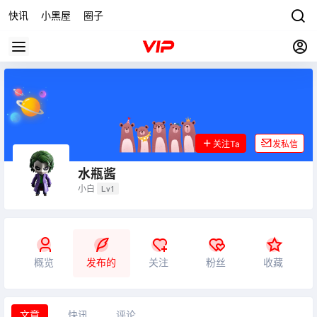
快讯
小黑屋
圈子
关注Ta
发私信
水瓶酱
小白
Lv1
概览
发布的
关注
粉丝
收藏
文章
快讯
评论