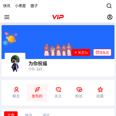
快讯
小黑屋
圈子
关注Ta
发私信
为你祝福
小白
Lv1
概览
发布的
关注
粉丝
收藏
文章
快讯
评论