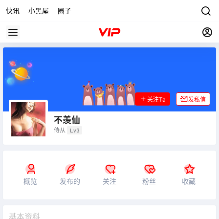
快讯
小黑屋
圈子
关注Ta
发私信
不羡仙
侍从
Lv3
概览
发布的
关注
粉丝
收藏
基本资料