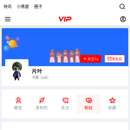
快讯
小黑屋
圈子
关注Ta
发私信
片叶
书童
Lv2
概览
发布的
关注
粉丝
收藏