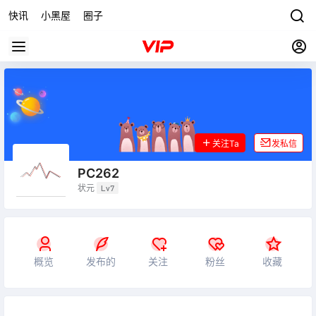
快讯
小黑屋
圈子
关注Ta
发私信
PC262
状元
Lv7
概览
发布的
关注
粉丝
收藏