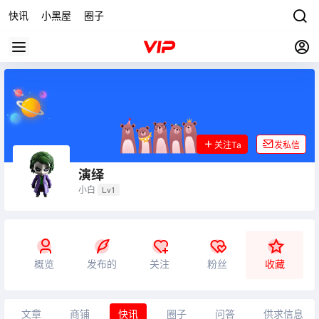
快讯
小黑屋
圈子
关注Ta
发私信
演绎
小白
Lv1
概览
发布的
关注
粉丝
收藏
文章
商铺
快讯
圈子
问答
供求信息