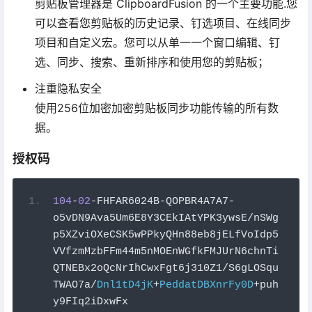
剪贴板管理器是 ClipboardFusion 的一个主要功能.您
可以查看您剪贴板的历史记录、钉选项目、在线同步
项目和自定义宏。您可以从单一一个窗口编辑、钉
选、同步、搜索、重新排序和使用您的剪贴板；
注重隐私安全
使用256位加密加密剪贴板同步功能传输的所有数
据。
授权码
104
-
02
-
FHFAR6024B
-
QOPBR4A7A7
-
o5vDN9Ava5Um6E8Y3CEkIAtYPK3ywsE
/
nSWg
p5XZviOXeCSK5wPPkyQHn88eb8jELfVoIdp5
VVfzmMzbFFm44m5nMOEnWGfkFMJUrN6chnTi
QTNEBx2oQcNrIhCwxFgt6j310Z1
/
S6gLOSqu
TWAO7a
/
Dnl1tD4jK
+
PeddatDBXnrFy0D
+
puh
y9FIq2iDxwFx