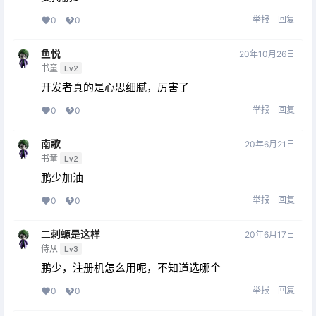
举报
回复
0
0
鱼悦
20年10月26日
书童
Lv2
开发者真的是心思细腻，厉害了
举报
回复
0
0
南歌
20年6月21日
书童
Lv2
鹏少加油
举报
回复
0
0
二刺螈是这样
20年6月17日
侍从
Lv3
鹏少，注册机怎么用呢，不知道选哪个
举报
回复
0
0