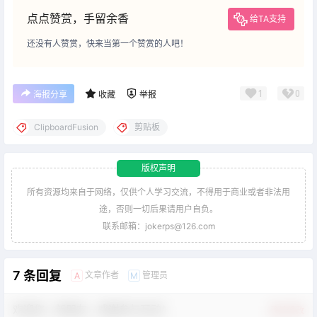
点点赞赏，手留余香
给TA支持
还没有人赞赏，快来当第一个赞赏的人吧！
1
0
海报分享
收藏
举报
ClipboardFusion
剪贴板
版权声明
所有资源均来自于网络，仅供个人学习交流，不得用于商业或者非法用
途，否则一切后果请用户自负。
联系邮箱：jokerps@126.com
7 条回复
文章作者
管理员
A
M
欢迎您，新朋友，感谢参与互动！
确认修改