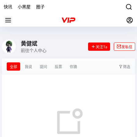
快讯
小黑屋
圈子
黄健斌
关注Ta
发私信
前往个人中心
全部
我说
提问
投票
你猜
筛选