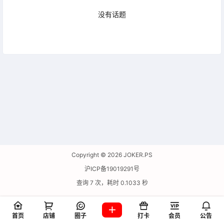
没有话题
Windows
2026-08-01
备份圈子
00:00:31
广场
2026-08-01
备份圈子
00:00:26
广场
XMind 2024 v24.09.13001学习版bug反
Copyright © 2026
JOKER.PS
2026-08-01
馈
00:00:20
沪ICP备19019291号
查询 7 次，耗时 0.1033 秒
广场
2026-07-31
求软件资源
23:59:48
首页
店铺
圈子
打卡
会员
公告