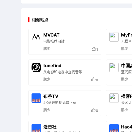
相似站点
MVCAT
MyF
电影推荐网站
无损音
鹏少
鹏少
1
tunefind
中国
从电影和电视中查找音乐
蓝光原
鹏少
鹏少
0
布谷TV
播客F
4K蓝光影视免费下载
播客订
鹏少
鹏少
0
漫音社
Hao