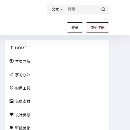
文章
登录
快速注册

HOME

主页导航

学习办公

实用工具

免费素材

设计灵感

壁纸美化