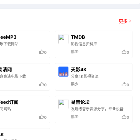
更多
reeMP3
TMDB
乐下载网站
影视信息资料库
鹏少
0
0
高清网
天影4K
盘高清电影下载
分享4K影视资源
鹏少
0
0
eed订阅
易音论坛
阅网站
发烧级音乐资源分享，专业设备讨
论
鹏少
0
0
4K