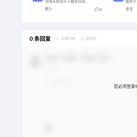
动漫无损音乐下载资讯站
服务千
鹏少
未名
0
0 条回复
文章作者
管理员
A
M
欢迎您，新朋友，感谢参与互动！
您必须登录