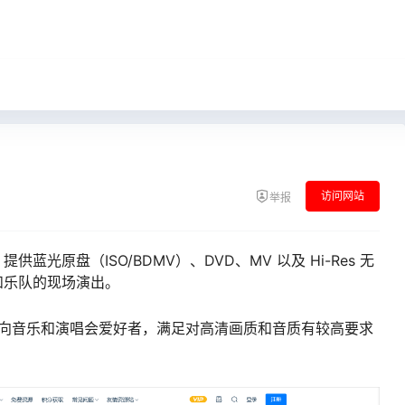
访问网站
举报
，
提供
蓝光原盘（ISO/BDMV）
、
DVD
、
MV
以及
Hi-Res 无
和乐队的现场演出。
向音乐和演唱会爱好者，满足对高清画质和音质有较高要求