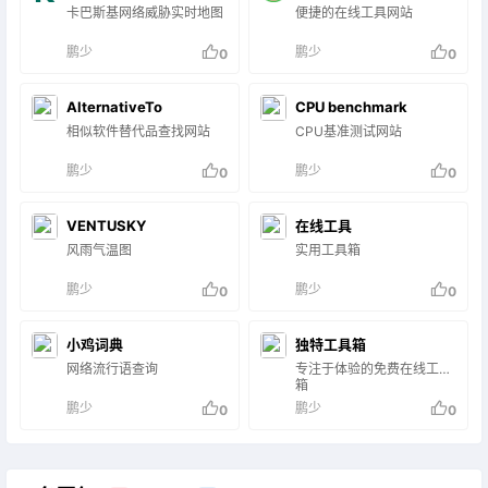
卡巴斯基网络威胁实时地图
便捷的在线工具网站
鹏少
鹏少
0
0
AlternativeTo
CPU benchmark
相似软件替代品查找网站
CPU基准测试网站
鹏少
鹏少
0
0
VENTUSKY
在线工具
风雨气温图
实用工具箱
鹏少
鹏少
0
0
小鸡词典
独特工具箱
网络流行语查询
专注于体验的免费在线工具
箱
鹏少
鹏少
0
0