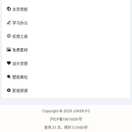

主页导航

学习办公

实用工具

免费素材

设计灵感

壁纸美化

影视资源
Copyright © 2026
JOKER.PS
沪ICP备19019291号
查询 31 次，耗时 0.1069 秒