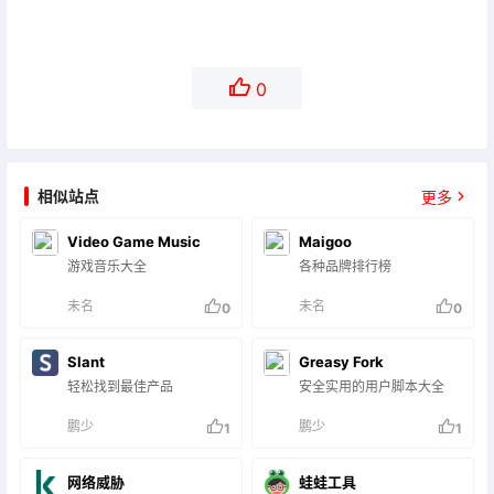
0
相似站点
更多
Video Game Music
Maigoo
游戏音乐大全
各种品牌排行榜
未名
未名
0
0
Slant
Greasy Fork
轻松找到最佳产品
安全实用的用户脚本大全
鹏少
鹏少
1
1
网络威胁
蛙蛙工具