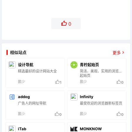
0
相似站点
更多
设计导航
青柠起始页
精选最好的设计网站大全
简洁、美观、实用的浏览器
起始页
鹏少
鹏少
1
0
addog
Infinity
广告人的网址导航
最受欢迎的浏览器新标签页
鹏少
鹏少
0
0
iTab
MONKNOW