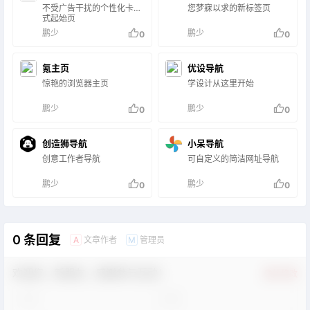
不受广告干扰的个性化卡片
您梦寐以求的新标签页
式起始页
鹏少
鹏少
0
0
氪主页
优设导航
惊艳的浏览器主页
学设计从这里开始
鹏少
鹏少
0
0
创造狮导航
小呆导航
创意工作者导航
可自定义的简洁网址导航
鹏少
鹏少
0
0
0 条回复
文章作者
管理员
A
M
欢迎您，新朋友，感谢参与互动！
确认修改