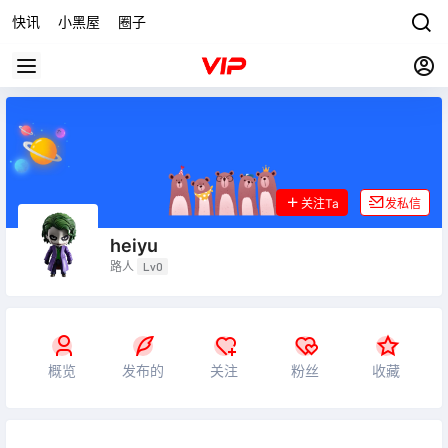
快讯
小黑屋
圈子
关注Ta
发私信
heiyu
路人
Lv0
概览
发布的
关注
粉丝
收藏