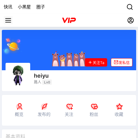
快讯
小黑屋
圈子
关注Ta
发私信
heiyu
路人
Lv0
概览
发布的
关注
粉丝
收藏
基本资料