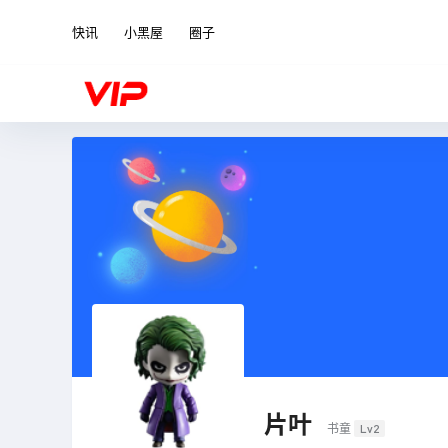
快讯
小黑屋
圈子
片叶
书童
Lv2