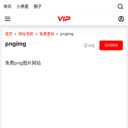
快讯
小黑屋
圈子
首页
>
网址导航
>
免费素材
>
pngimg
pngimg
访问网站
举报
免费png图片网站