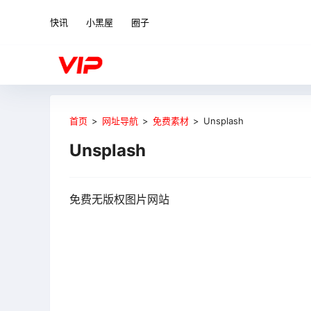
快讯
小黑屋
圈子
首页
>
网址导航
>
免费素材
>
Unsplash
Unsplash
免费无版权图片网站