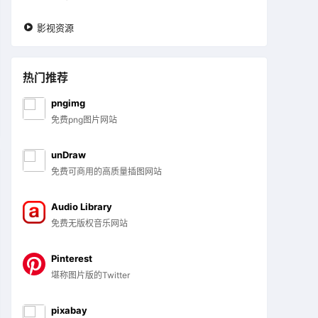

影视资源
热门推荐
pngimg
免费png图片网站
unDraw
免费可商用的高质量插图网站
Audio Library
免费无版权音乐网站
Pinterest
堪称图片版的Twitter
pixabay