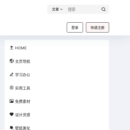
文章
登录
快速注册

HOME

主页导航

学习办公

实用工具

免费素材

设计灵感

壁纸美化